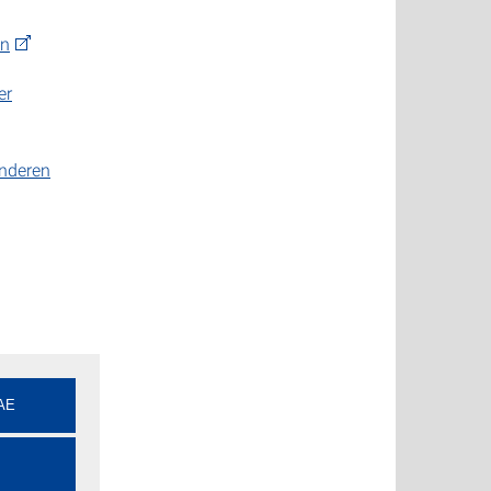
en
er
anderen
AE