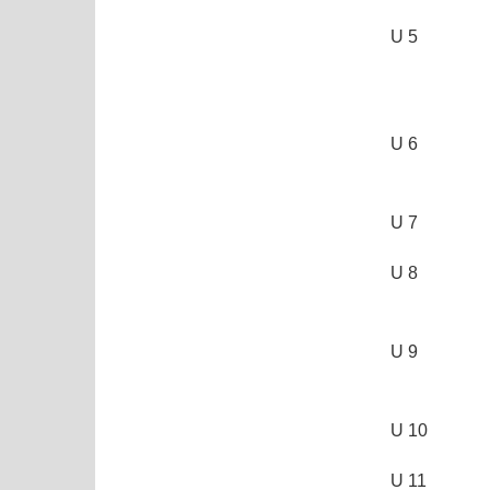
U 5
U 6
U 7
U 8
U 9
U 10
U 11