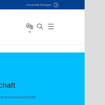
Uni
versität Stuttgart
chaft
iteraturwissenschaft