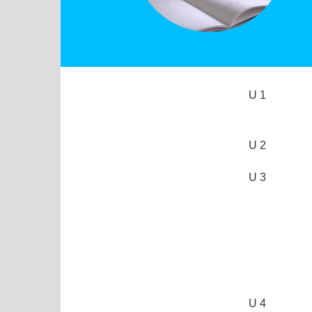
U 1
U 2
U 3
U 4